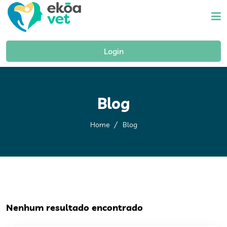
Home
Login
A Ekoa
Mapa Da Saúde Mental
Blog
Materiais
Home
Blog
Blog
Fale Conosco
Nenhum resultado encontrado